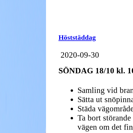
Höststäddag
2020-09-30
SÖNDAG
18/10
kl. 
Samling vid bran
Sätta ut snöpinna
Städa vägområdet
Ta bort störande
vägen om det fi