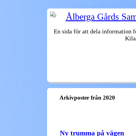
Ålberga Gårds Samf
En sida för att dela information 
Kila
VÄLKOMMEN
FASTIGHETER
STYRE
ÅTELKAMERAN
ARKIV
Arkivposter från 2020
Ny trumma på vägen