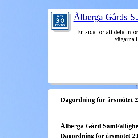
Ålberga Gårds Sa
En sida för att dela inf
vägarna i
VÄLKOMMEN
FASTIGHETER
STYRE
ÅTELKAMERAN
ARKIV
Dagordning för årsmötet 
Ålberga Gård SamFällighe
Dagordning för årsmötet 2