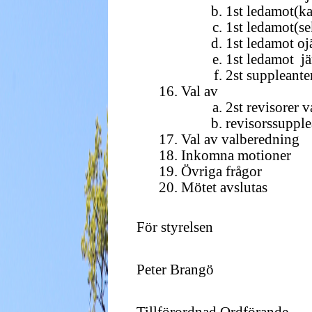
1st ledamot(ka
1st ledamot(se
1st ledamot oj
1st ledamot j
2st suppleanter
Val av
2st revisorer v
revisorssupple
Val av valberedning
Inkomna motioner
Övriga frågor
Mötet avslutas
För styrelsen
Peter Brangö