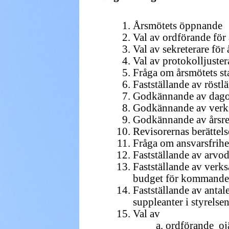
Årsmötets öppnande
Val av ordförande för
Val av sekreterare för
Val av protokolljuster
Fråga om årsmötets st
Fastställande av röstl
Godkännande av dag
Godkännande av verks
Godkännande av årsr
Revisorernas berättels
Fråga om ansvarsfrihet
Fastställande av arvode
Fastställande av verk
budget för kommande
Fastställande av antal
suppleanter i styrelse
Val av
ordförande oj