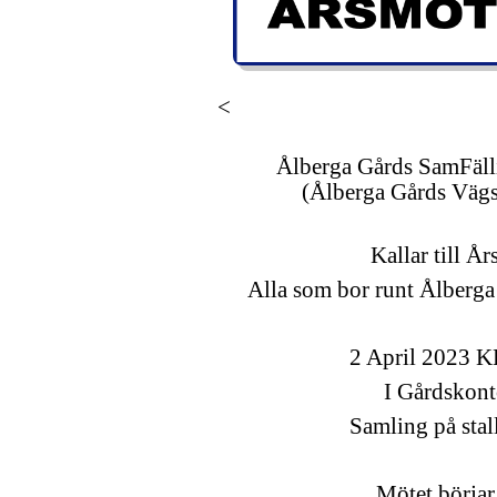
<
Ålberga Gårds SamFäll
(Ålberga Gårds Vägs
Kallar till Å
Alla som bor runt Ålberg
2 April 2023 K
I Gårdskont
Samling på sta
Mötet börja