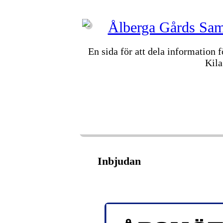
Ålberga Gårds Samf
En sida för att dela information 
Kila
VÄLKOMMEN
FASTIGHETER
STYRE
ÅTELKAMERAN
ARKIV
Inbjudan