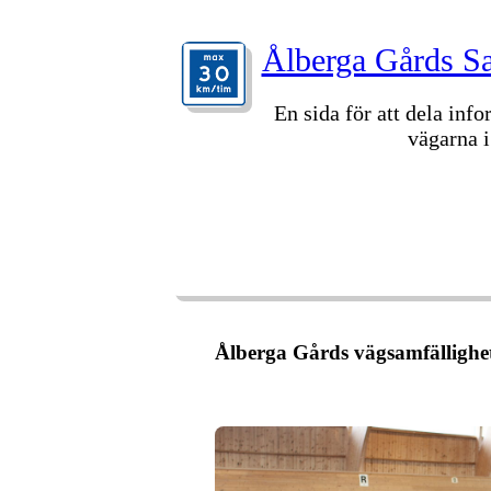
Ålberga Gårds Sa
En sida för att dela inf
vägarna i
VÄLKOMMEN
FASTIGHETER
STYRE
ÅTELKAMERAN
ARKIV
Ålberga Gårds vägsamfällighet