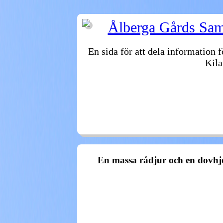
Ålberga Gårds Samf
En sida för att dela information 
Kila
VÄLKOMMEN
FASTIGHETER
STYRE
ÅTELKAMERAN
ARKIV
En massa rådjur och en dovhj