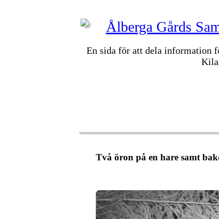
Ålberga Gårds Samf
En sida för att dela information 
Kila
VÄLKOMMEN
FASTIGHETER
STYRE
ÅTELKAMERAN
ARKIV
Två öron på en hare samt bak