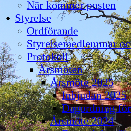
När kommer posten
Styrelse
Ordförande
Styrelsemedlemmar och
Protokoll
Årsmöten
Årsmöte 2025
Inbjudan 2025
Dagordning för
Årsmöte 2024