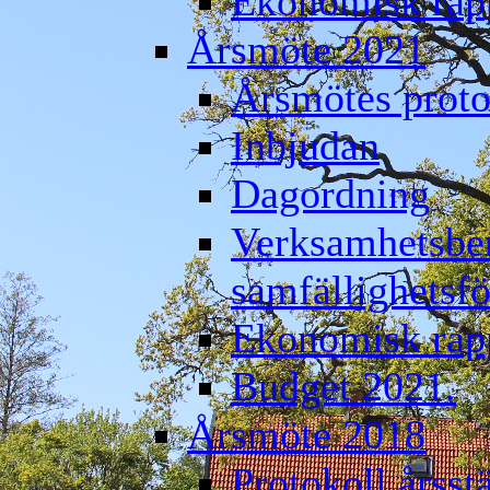
Ekonomisk rap
Årsmöte 2021
Årsmötes proto
Inbjudan
Dagordning
Verksamhetsber
samfällighetsf
Ekonomisk rap
Budget 2021.
Årsmöte 2018
Protokoll årss