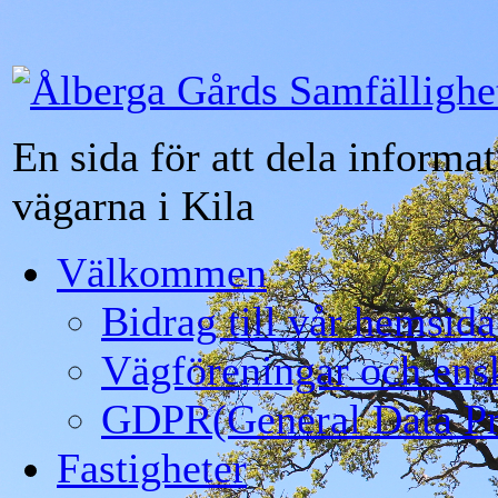
Ålberga Gårds Samfällighe
En sida för att dela informa
vägarna i Kila
Välkommen
Bidrag till vår hemsida
Vägföreningar och ens
GDPR(General Data Pro
Fastigheter