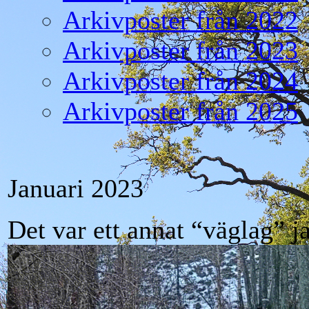
Arkivposter från 2022
Arkivposter från 2023
Arkivposter från 2024
Arkivposter från 2025
Januari 2023
Det var ett annat “väglag” 