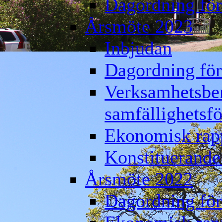
Dagordning för
Årsmöte 2023
Inbjudan
Dagordning för
Verksamhetsber
samfällighetsf
Ekonomisk rap
Konstituerande
Årsmöte 2022
Dagordning för