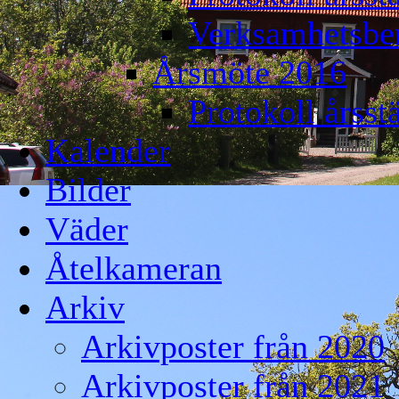
Verksamhetsber
Årsmöte 2016
Protokoll årss
Kalender
Bilder
Väder
Åtelkameran
Arkiv
Arkivposter från 2020
Arkivposter från 2021