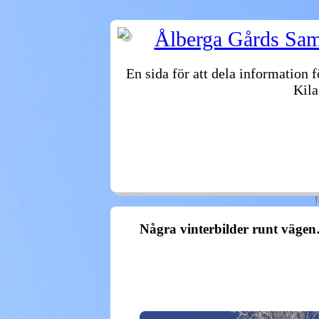
Ålberga Gårds Samf
En sida för att dela information 
Kila
VÄLKOMMEN
FASTIGHETER
STYRE
ÅTELKAMERAN
ARKIV
Några vinterbilder runt väge