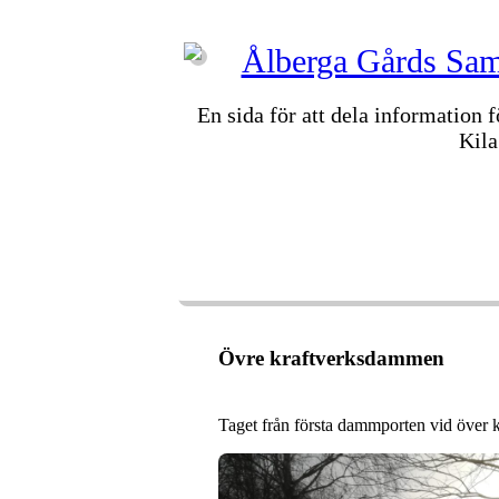
Ålberga Gårds Samf
En sida för att dela information 
Kila
VÄLKOMMEN
FASTIGHETER
STYRE
ÅTELKAMERAN
ARKIV
Övre kraftverksdammen
Taget från första dammporten vid över