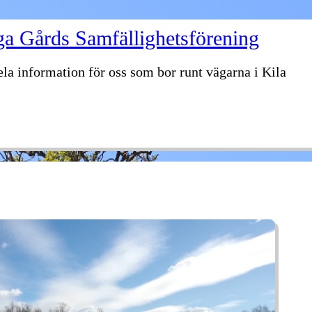
ga Gårds Samfällighetsförening
dela information för oss som bor runt vägarna i Kila
STYRELSE
KALENDER
BILDER
VÄDER
ÅTELKAMERAN
ARKIV